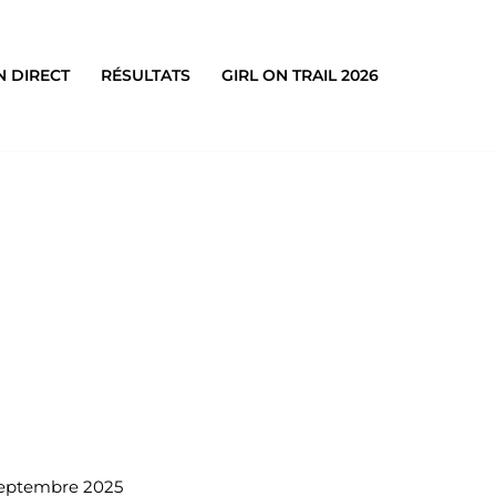
N DIRECT
RÉSULTATS
GIRL ON TRAIL 2026
septembre 2025