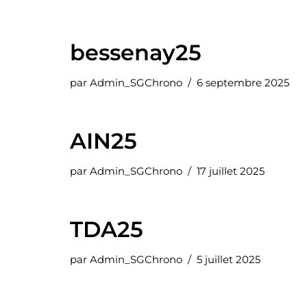
bessenay25
par
Admin_SGChrono
6 septembre 2025
AIN25
par
Admin_SGChrono
17 juillet 2025
TDA25
par
Admin_SGChrono
5 juillet 2025