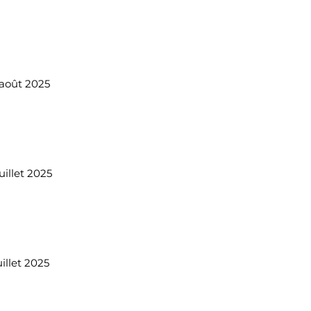
août 2025
juillet 2025
uillet 2025