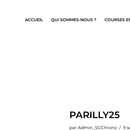
ACCUEIL
QUI SOMMES-NOUS ?
COURSES E
PARILLY25
par
Admin_SGChrono
9 