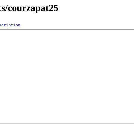
lts/courzapat25
scription