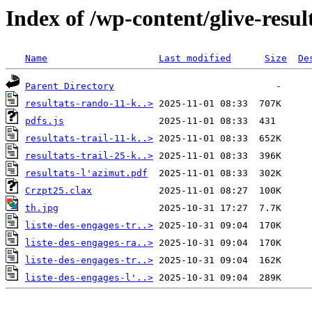
Index of /wp-content/glive-resu
Name
Last modified
Size
De
Parent Directory
resultats-rando-11-k..>
pdfs.js
resultats-trail-11-k..>
resultats-trail-25-k..>
resultats-l'azimut.pdf
Crzpt25.clax
th.jpg
liste-des-engages-tr..>
liste-des-engages-ra..>
liste-des-engages-tr..>
liste-des-engages-l'..>