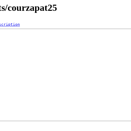
lts/courzapat25
scription