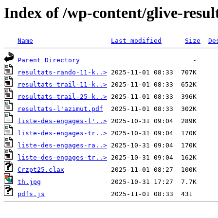
Index of /wp-content/glive-resu
Name
Last modified
Size
De
Parent Directory
resultats-rando-11-k..>
resultats-trail-11-k..>
resultats-trail-25-k..>
resultats-l'azimut.pdf
liste-des-engages-l'..>
liste-des-engages-tr..>
liste-des-engages-ra..>
liste-des-engages-tr..>
Crzpt25.clax
th.jpg
pdfs.js