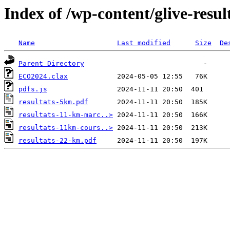
Index of /wp-content/glive-resu
Name
Last modified
Size
De
Parent Directory
ECO2024.clax
pdfs.js
resultats-5km.pdf
resultats-11-km-marc..>
resultats-11km-cours..>
resultats-22-km.pdf