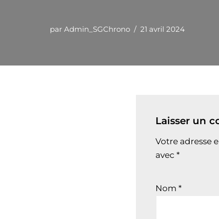
par
Admin_SGChrono
21 avril 2024
Laisser un 
Votre adresse e
avec
*
Nom
*