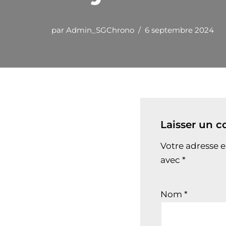
par
Admin_SGChrono
6 septembre 2024
Laisser un 
Votre adresse e
avec
*
Nom
*