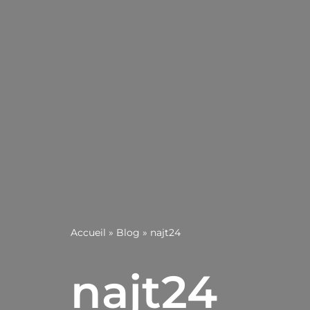
Accueil
»
Blog
»
najt24
najt24