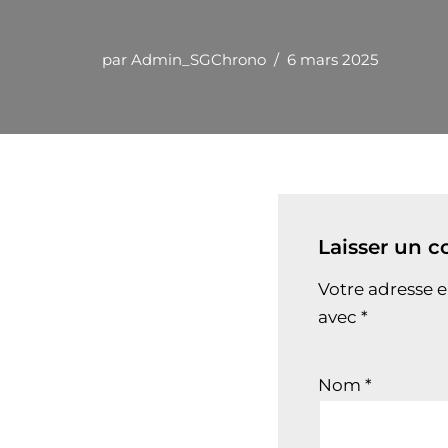
par
Admin_SGChrono
6 mars 2025
Laisser un 
Votre adresse e
avec
*
Nom
*