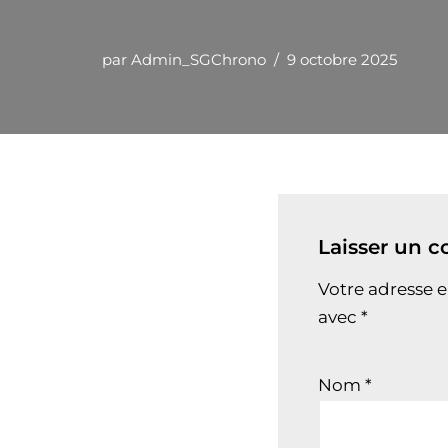
par
Admin_SGChrono
9 octobre 2025
Laisser un 
Votre adresse e
avec
*
Nom
*