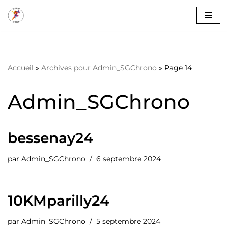
Aller
au
contenu
Accueil
»
Archives pour Admin_SGChrono
»
Page 14
Admin_SGChrono
bessenay24
par
Admin_SGChrono
6 septembre 2024
10KMparilly24
par
Admin_SGChrono
5 septembre 2024