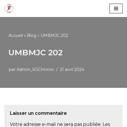
Aller
au
contenu
Accueil
»
Blog
»
UMBMJC 202
UMBMJC 202
par
Admin_SGChrono
21 avril 2024
Laisser un commentaire
Votre adresse e-mail ne sera pas publiée.
Les